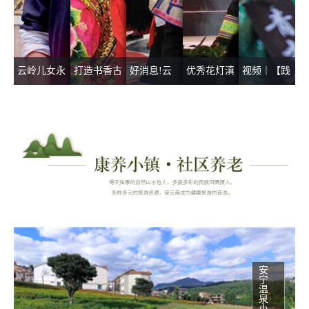
云岭儿女永
打造书香古
好消息!云
优秀花灯滇
视频｜【践
远跟党走丨
村 助力乡
南普者黑旅
剧第一场展
行四力 见
云南26个民
村振兴
游景区拟确
演获群众点
证巨变】
族深情祝福
定为国家
赞
“土豆二代”
献给党
5A级旅游
致富经：适
景区
合的才最好
安宁温泉小镇