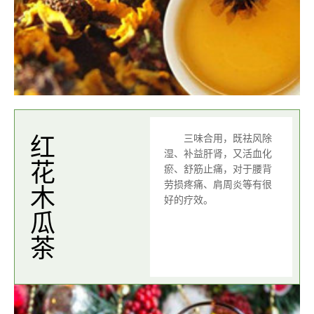
三味合用，既祛风除
红花木瓜茶
湿、补益肝肾，又活血化
瘀、舒筋止痛，对于腰背
劳损疼痛、肩周炎等有很
好的疗效。