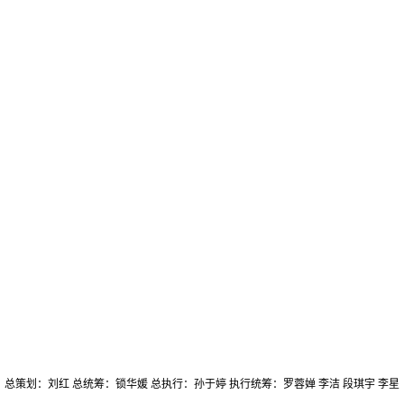
总策划：刘红 总统筹：锁华媛 总执行：孙于婷 执行统筹：罗蓉婵 李洁 段琪宇 李星