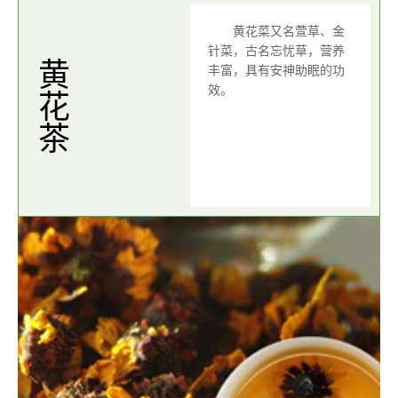
黄花菜又名萱草、金
针菜，古名忘忧草，营养
黄花茶
丰富，具有安神助眠的功
效。