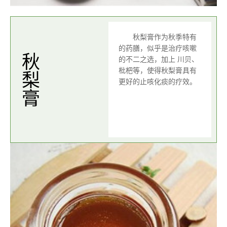
秋梨膏作为秋季特有
的药膳，似乎是治疗咳嗽
秋梨膏
的不二之选，加上 川贝、
枇杷等，使得秋梨膏具有
更好的止咳化痰的疗效。