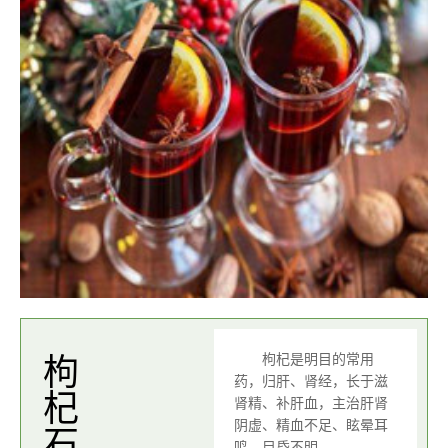
枸杞是明目的常用
枸杞石斛茶
药，归肝、肾经，长于滋
肾精、补肝血，主治肝肾
阴虚、精血不足、眩晕耳
鸣、目昏不明。