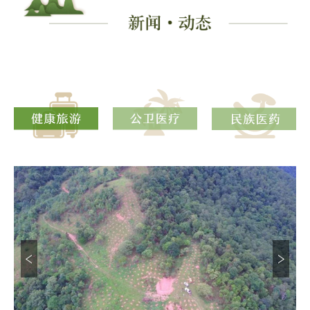
主题旅游；高原湖泊和森林形成的“天然温室”、“天
然氧吧”的气候特征，更让渴望与大自然亲近、渴慕
健康生活的人民都奔来云南购房置业，颐养天年。养
生养老的卫星健康城、宜人宜居的康养小镇、旅游度
假区“拔地而起”，供不应求。
打造健康生活目的地，云南正在路上。
云南旅游在经历了观光游、过路游的原初阶段
后，正升级转向“一部手机游云南”的智慧旅游和“康
养+旅游”的深度游模式，“健康生活目的地”，正是高
原“绿色发展观”的终极追求——让想健康的人到云南
来，让世界各地的人们从来云南旅游，变成到云南旅
居、来云南养生，进而到云南养病、修身养性，甚至
定居在云南、养老在云南……
云南以建造世界后花园的雄心，串起大健康产业