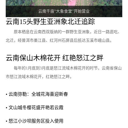
板块。不止让你看得上病、看得起病，更加快提升医
云南千亩“大象食堂”开始营业
疗服务能力，让医疗环境与国际化接驳，并以此，全
云南15头野生亚洲象北迁追踪
面提升云南经济社会的软实力，让生活环境与蓝天白
云、绿水青山相匹配，让云南人生活得更生态、更怡
原本栖息在云南西双版纳的一群野生亚洲象，近日一路逛吃、
然、更康寿。
北迁，经普洱市墨江县、红河州石屏县后抵达玉溪市峨山县。
云南保山木棉花开 红艳怒江之畔
每年的1月底到3月底是怒江流域木棉花开的时节，云南省保山
市怒江流域木棉花开，红艳怒江之畔。
•
云南弥勒：全城花海喜迎新春
•
文山城冬樱花盛开艳若云霞
•
怒江小沙坝服务区投入使用