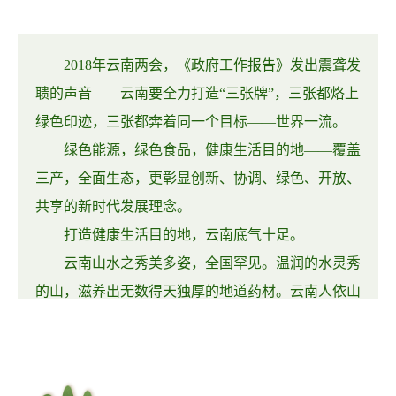
2018年云南两会，《政府工作报告》发出震聋发
聩的声音——云南要全力打造“三张牌”，三张都烙上
绿色印迹，三张都奔着同一个目标——世界一流。
绿色能源，绿色食品，健康生活目的地——覆盖
三产，全面生态，更彰显创新、协调、绿色、开放、
共享的新时代发展理念。
打造健康生活目的地，云南底气十足。
云南山水之秀美多姿，全国罕见。温润的水灵秀
的山，滋养出无数得天独厚的地道药材。云南人依山
傍水而居，山茅野菜、湖鱼沟虾就地取材，生鲜活
美。食药同源，云南在吃之一道上既丰富又健康。浓
郁的民族特色、民族节日、体育赛事，带来了多样的