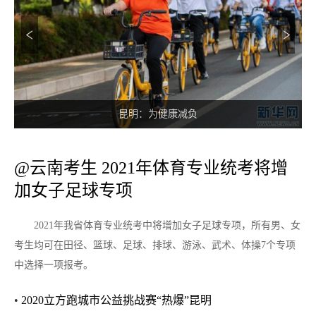
昆明：为健康减负
纵
@云南考生 2021年体育专业统考将增
加女子足球专项
2021年我省体育专业统考中将增加女子足球专项，所有男、女
考生均可在田径、篮球、足球、排球、游泳、武术、体操7个专项
中选择一项报考。
•
2020立方跑城市公益挑战赛“热爆”昆明